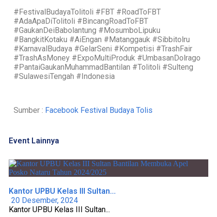
#FestivalBudayaTolitoli #FBT #RoadToFBT
#AdaApaDiTolitoli #BincangRoadToFBT
#GaukanDeiBabolantung #MosumboLipuku
#BangkitKotaku #AiEngan #Matanggauk #Sibbitolru
#KarnavalBudaya #GelarSeni #Kompetisi #TrashFair
#TrashAsMoney #ExpoMultiProduk #UmbasanDolrago
#PantaiGaukanMuhammadBantilan #Tolitoli #Sulteng
#SulawesiTengah #Indonesia
Sumber :
Facebook Festival Budaya Tolis
Event Lainnya
Kantor UPBU Kelas III Sultan...
20 Desember, 2024
Kantor UPBU Kelas III Sultan...